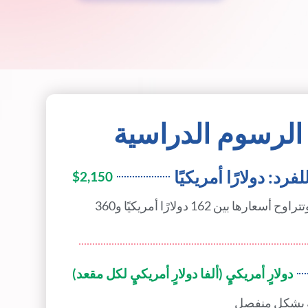
الرسوم الدراسية
رد: دولارًا أمريكيًا
$2,150
تباع الأدلة بشكل منفصل وتتراوح أسعارها بين 162 دولارًا أمريكيًا و360
دولارٍ أمريكيٍ (ألفا دولارٍ أمريكيٍ لكل مقعد)