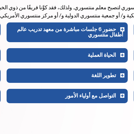
وري لتصبح معلم منتسوري. ولذلك، فقد كوَّنا فريقًا من ذوي ال
ة و/ أو جمعية منتسوري الدولية و/ أو مركز منتسوري الأمريكي الو
حضور 6 جلسات مباشرة من معهد تدريب عالم
أطفال منتسوري
الحياة العملية
تطوير اللغة
التواصل مع أولياء الأمور